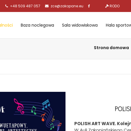
+48 509 487 057
zce@zakopane.eu
RODO
alności
Baza noclegowa
Sala widowiskowa
Hala sporto
Strona domowa
POLIS
POLISH ART WAVE.
Kolej
W Auli Zakopiańskiego Ce