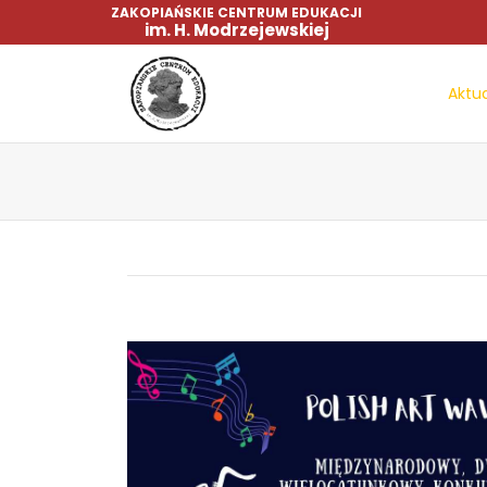
ZAKOPIAŃSKIE CENTRUM EDUKACJI
im. H. Modrzejewskiej
Aktu