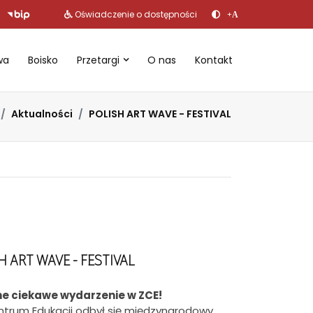
Oświadczenie o dostępności
+A
wa
Boisko
Przetargi
O nas
Kontakt
Aktualności
POLISH ART WAVE - FESTIVAL
H ART WAVE - FESTIVAL
ne ciekawe wydarzenie w ZCE!
ntrum Edukacji odbył się międzynarodowy,