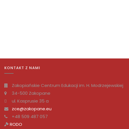
KONTAKT Z NAMI
Zakopiańskie Centrum Edukacji im. H. Modrzejewskiej
34-500 Zakopane
ul. Kasprusie 35 a
zce@zakopane.eu
+48 509 487 057
RODO