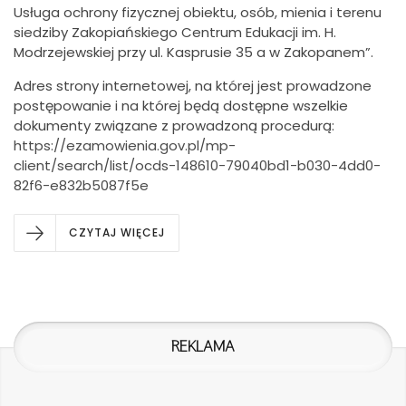
Usługa ochrony fizycznej obiektu, osób, mienia i terenu
siedziby Zakopiańskiego Centrum Edukacji im. H.
Modrzejewskiej przy ul. Kasprusie 35 a w Zakopanem”.
Adres strony internetowej, na której jest prowadzone
postępowanie i na której będą dostępne wszelkie
dokumenty związane z prowadzoną procedurą:
https://ezamowienia.gov.pl/mp-
client/search/list/ocds-148610-79040bd1-b030-4dd0-
82f6-e832b5087f5e
CZYTAJ WIĘCEJ
REKLAMA